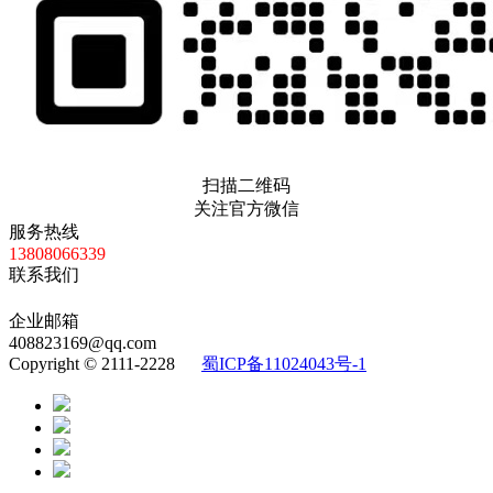
扫描二维码
关注官方微信
服务热线
13808066339
联系我们
成都金花镇江安河村五组
企业邮箱
408823169@qq.com
Copyright © 2111-2228
蜀ICP备11024043号-1