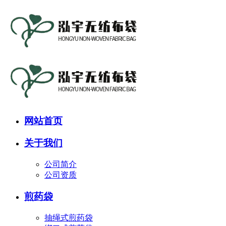
网站首页
关于我们
公司简介
公司资质
煎药袋
抽绳式煎药袋