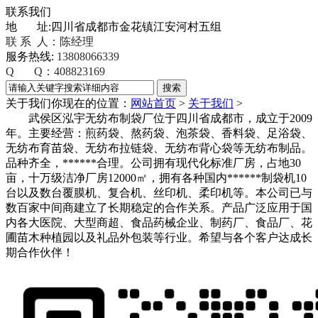
联系我们
地 址:四川省成都市金花镇江安河村五组
联 系 人：陈经理
服务热线:
13808066339
Q Q：408823169
关于我们
你现在的位置：
网站首页
>
关于我们
>
武侯区泓宇无纺布制袋厂位于四川省成都市，成立于2009
年。主要经营：煎药袋、熬药袋、泡茶袋、香料袋、足浴袋、
无纺布育苗袋、无纺布拉链袋、无纺布背心袋等无纺布制品。
品种齐全，******合理。公司拥有现代化标准厂房，占地30
亩，十万级洁净厂房12000㎡，拥有各种国内******制袋机10
台以及数台覆膜机、复合机、丝印机、柔印机等。本公司已与
数百家中间商建立了长期稳定的合作关系。产品广泛应用于国
内各大医院、大型商超、食品药械企业、制药厂、食品厂、花
圃苗木种植园以及礼品外包装等行业。希望与各个客户达成长
期合作伙伴！